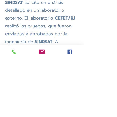
SINDSAT
solicitó un análisis
detallado en un laboratorio
externo. El laboratorio
CEFET/RJ
realizó las pruebas, que fueron
enviadas y aprobadas por la
ingeniería de
SINDSAT
. A
continuación, se nos pidió que
transfiriéramos los filtros para las
pruebas de campo al laboratorio
CRT
de
Claro
, en la isla de
Fundão, en Río de Janeiro, el
15/06/2021.
la
Anatel
creó un
Estado actual:
consejo técnico y la empresa
EAF