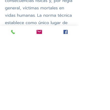
consecuencias físicas y, por regla
general, víctimas mortales en
vidas humanas. La norma técnica
establece como único lugar de
instalación del pararrayos,
prohibiendo la instalación de
antenas.
se resolvió con
El nuevo desafío:
antenas de direccionalidad
adecuada dispuestas jun
tas para
formar una irradiación
omnidireccional.
Las antenas tierra-aire fueron
adquiridas para el proyecto